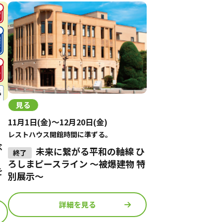
見る
11月1日(金)～12月20日(金)
レストハウス開館時間に準ずる。
念
未来に繋がる平和の軸線 ひ
ろしまピースライン ～被爆建物 特
を
別展示～
詳細を見る